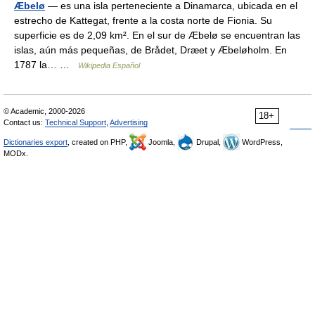
Æbelø
— es una isla perteneciente a Dinamarca, ubicada en el
estrecho de Kattegat, frente a la costa norte de Fionia. Su
superficie es de 2,09 km². En el sur de Æbelø se encuentran las
islas, aún más pequeñas, de Brådet, Dræet y Æbeløholm. En
1787 la… …
Wikipedia Español
© Academic, 2000-2026
18+
Contact us:
Technical Support
,
Advertising
Dictionaries export
, created on PHP,
Joomla,
Drupal,
WordPress,
MODx.