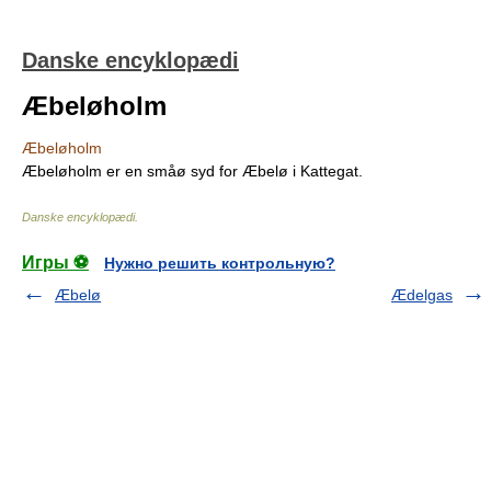
Danske encyklopædi
Æbeløholm
Æbeløholm
Æbeløholm er en småø syd for Æbelø i Kattegat.
Danske encyklopædi
.
Игры ⚽
Нужно решить контрольную?
Æbelø
Ædelgas