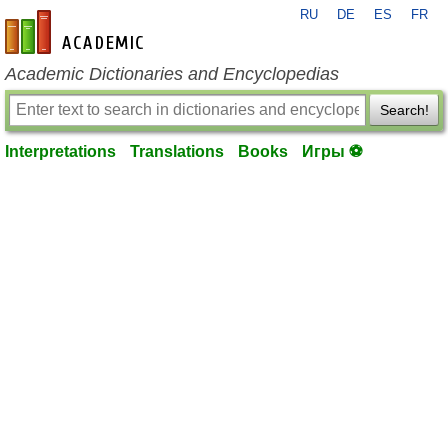
RU
DE
ES
FR
en-academic.com
Academic Dictionaries and Encyclopedias
Search!
Interpretations
Translations
Books
Игры ⚽