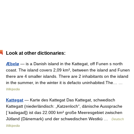
Look at other dictionaries:
Æbelø
— is a Danish island in the Kattegat, off Funen s north
coast. The island covers 2,09 km², between the island and Funen
there are 4 smaller islands. There are 2 inhabitants on the island
in the summer, in the winter it is defacto uninhabited.The… …
Wikipedia
Kattegat
— Karte des Kattegat Das Kattegat, schwedisch
Kattegatt (niederländisch: „Katzenloch“, dänische Aussprache
[ˈkadəgad]) ist das 22.000 km² große Meeresgebiet zwischen
Jütland (Dänemark) und der schwedischen Westkü …
Deutsch
Wikipedia